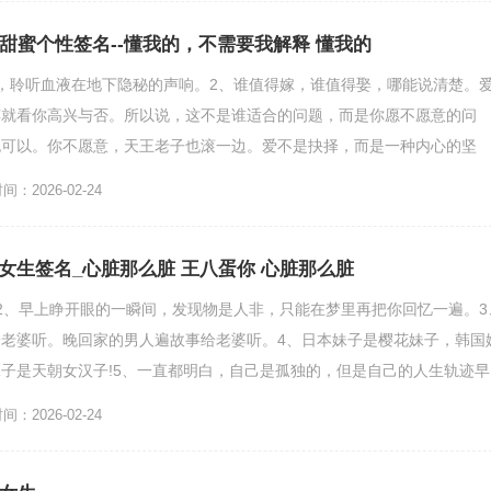
的甜蜜个性签名--懂我的，不需要我解释 懂我的
，聆听血液在地下隐秘的声响。2、谁值得嫁，谁值得娶，哪能说清楚。
粹就看你高兴与否。所以说，这不是谁适合的问题，而是你愿不愿意的问
也可以。你不愿意，天王老子也滚一边。爱不是抉择，而是一种内心的坚
失了，我会在天地中等你。如果，...
：2026-02-24
女生签名_心脏那么脏 王八蛋你 心脏那么脏
2、早上睁开眼的一瞬间，发现物是人非，只能在梦里再把你回忆一遍。3
老婆听。晚回家的男人遍故事给老婆听。4、日本妹子是樱花妹子，韩国
子是天朝女汉子!5、一直都明白，自己是孤独的，但是自己的人生轨迹早
只能顺着来时的路，一...
：2026-02-24