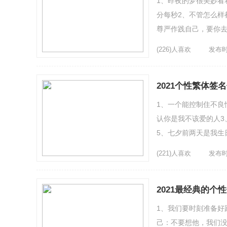
1、昨夜的梦很美妙看
分每秒2、不管怎么样
尊严作践自己，要你
泪。但它最终是温暖的
(226)人喜欢
发布时间
2021个性繁体签
1、一个能控制住不良
认你是我不该爱的人3
5、七夕前两天是我生
一起，但是你没有，早
(221)人喜欢
发布时间
2021最经典的个
1、我们要时刻准备好
己：不要想他，我们没