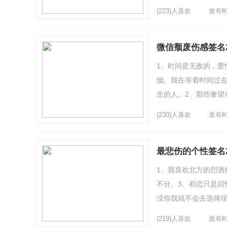
戏中人断肠，梦中暗思量
(223)人喜欢
发布时间
微信颓废伤感签名2
1、时间是无敌的，爱
烟。我在等着时间过
念的人。2、那些奢望
有人会关心你付出过多
(230)人喜欢
发布时间
最悲伤的个性签名2
1、我喜欢北方的烈酒
不分。3、初恋只是回
没你我就不会去选择
福吧4、爱情这东西，先
(219)人喜欢
发布时间