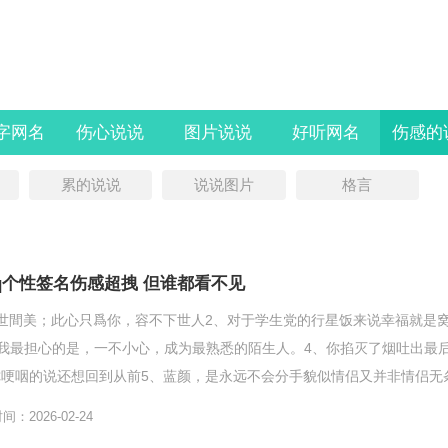
字网名
伤心说说
图片说说
好听网名
伤感的
累的说说
说说图片
格言
qq个性签名伤感超拽 但谁都看不见
世間美；此心只爲你，容不下世人2、对于学生党的行星饭来说幸福就是
、我最担心的是，一不小心，成为最熟悉的陌生人。4、你掐灭了烟吐出最
哽咽的说还想回到从前5、蓝颜，是永远不会分手貌似情侣又并非情侣无
很多人，一旦错过了...
：2026-02-24