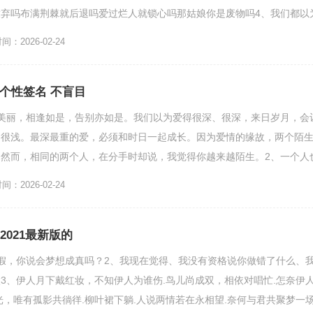
弃吗布满荆棘就后退吗爱过烂人就锁心吗那姑娘你是废物吗4、我们都以
，走到最后才发现它也有...
：2026-02-24
气个性签名 不盲目
美丽，相逢如是，告别亦如是。我们以为爱得很深、很深，来日岁月，会
、很浅。最深最重的爱，必须和时日一起成长。因为爱情的缘故，两个陌
然而，相同的两个人，在分手时却说，我觉得你越来越陌生。2、一个人
过去的事情我无法忘记，...
：2026-02-24
2021最新版的
假，你说会梦想成真吗？2、我现在觉得、我没有资格说你做错了什么、
3、伊人月下戴红妆，不知伊人为谁伤.鸟儿尚成双，相依对唱忙.怎奈伊
光，唯有孤影共徜徉.柳叶裙下躺.人说两情若在永相望.奈何与君共聚梦一场