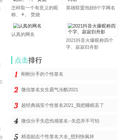
每
怎样取一个有意义的昵
英雄联盟泡妞8个字网名
弃
称、⚘。 焚烧
认真的网名
2021抖音火爆昵称四个
字、寂寂归舟影
点击
排行
承
！
刚刚分手的个性签名
在
微信签名女生霸气冷酷2021
超经典搞笑个性签名2021_我把睡眠丢了
微信分手失恋伤感签名--失恋并不可怕
自
精选励志个性签名大全_想到快疯掉
你