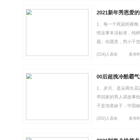
2021新年秀恩爱
1、每一个死寂的夜晚
情这事本没标准，纯
题。你愿意，穷小子
定。3、如果，世界消
(214)人喜欢
发布时间
00后超拽冷酷霸气
1、岁月、是朵两生花
早回家的男人讲故事给
子是泡菜妹子，中国妹
已被设定，自己，注定
(202)人喜欢
发布时间