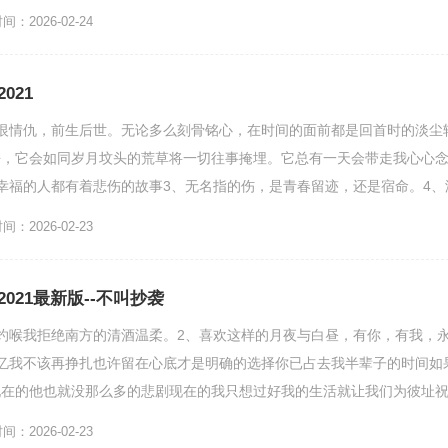
.自问手中鸳...
：2026-02-24
021
恨情仇，前生后世。无论多么刻骨铭心，在时间的面前都是回首时的淡尘
去，它会如同岁月坟头的荒草将一切往事掩埋。它总有一天会带走我心心
幸福的人都有着悲伤的故事3、无名指的伤，是青春留迹，还是宿命。4、
少努力，撑得累不累，摔...
：2026-02-23
021最新版--不叫抄袭
灼喉我拒绝南方的清酒温柔。2、喜欢这样的月夜与白昼，有你，有我，
忆我不该再挣扎也许留在心底才是明确的选择你已占去我半辈子的时间如
现在的他也就没那么多的悲剧现在的我只想过好我的生活就让我们为彼址
爱上得那个必定要先吃点...
：2026-02-23