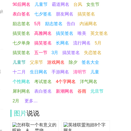
90后网名
儿童节
霸道网名
台风
女生节
缺
表白签名
七夕签名
朋友网名
搞笑签名
励志签名
5月
励志签名
告白
内涵网名
的
搞笑签名
高雅网名
搞笑签名
唯美
英文签名
七夕单身
搞笑签名
长网名
流行网名
5月
搞笑签名
五一节
3月
搞笑签名
失恋签名
儿童节
父亲节
游戏网名
除夕
签名大全
我
十二月
生日网名
手游网名
清明节
儿童
个性网名
考试签名
4个字网名
洋气网名
让
犀利网名
表白签名
新潮网名
谷雨
元旦节
2月
更多…
图片
说说