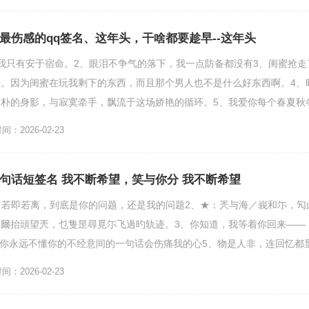
荒最伤感的qq签名、这年头，干啥都要趁早--这年头
我只有安于宿命。2、眼泪不争气的落下，我一点防备都没有3、闺蜜抢走
。因为闺蜜在玩我剩下的东西，而且那个男人也不是什么好东西啊。4、
朴的身影，与寂寞牵手，飘流于这场娇艳的循环。5、我爱你每个春夏秋
不是你听多少甜言蜜...
：2026-02-23
一句话短签名 我不断希望，笑与你分 我不断希望
失，若即若离，到底是你的问题，还是我的问题2、★：兲与海／峩和尓，勼
爾抬頭望兲，乜隻昰尋覓尓飞過旳轨迹。3、你知道，我等着你回来——
s4、你永远不懂你的不经意间的一句话会伤痛我的心5、物是人非，连回忆都
避，但是却又...
：2026-02-23