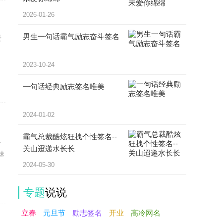
2026-01-26
男生一句话霸气励志奋斗签名
爱
2023-10-24
一句话经典励志签名唯美
2024-01-02
霸气总裁酷炫狂拽个性签名--
、
关山迢递水长长
妹
2024-05-30
专题
说说
立春
元旦节
励志签名
开业
高冷网名