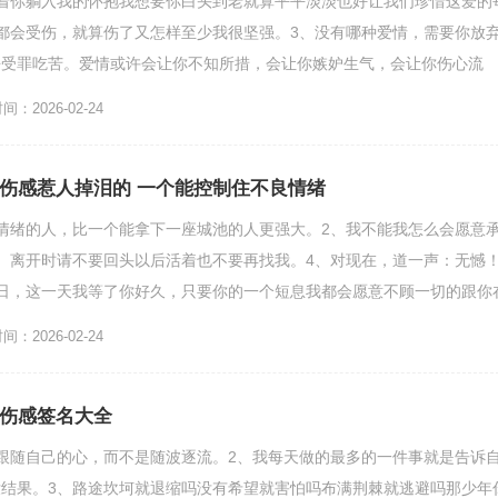
着你躺入我的怀抱我想要你白头到老就算平平淡淡也好让我们珍惜这爱的
都会受伤，就算伤了又怎样至少我很坚强。3、没有哪种爱情，需要你放
去受罪吃苦。爱情或许会让你不知所措，会让你嫉妒生气，会让你伤心流
，能给你愉悦，能给你安全。...
：2026-02-24
名伤感惹人掉泪的 一个能控制住不良情绪
情绪的人，比一个能拿下一座城池的人更强大。2、我不能我怎么会愿意
、离开时请不要回头以后活着也不要再找我。4、对现在，道一声：无憾
日，这一天我等了你好久，只要你的一个短息我都会愿意不顾一切的跟你
上起床，一直到晚上睡觉...
：2026-02-24
性伤感签名大全
跟随自己的心，而不是随波逐流。2、我每天做的最多的一件事就是告诉
结果。3、路途坎坷就退缩吗没有希望就害怕吗布满荆棘就逃避吗那少年