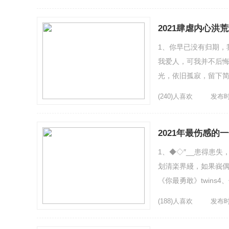
2021肆虐内心洪
1、你早已没有归期，
我爱人，可我并不后悔
光，依旧孤寂，留下简
伴随你如影随形6、幸福
(240)人喜欢
发布时间
2021年最伤感的
1、◆◇″__患得患
划清楽界綫，如果峩偶
《你最勇敢》twin
得多余。6、总是想要逃
(188)人喜欢
发布时间