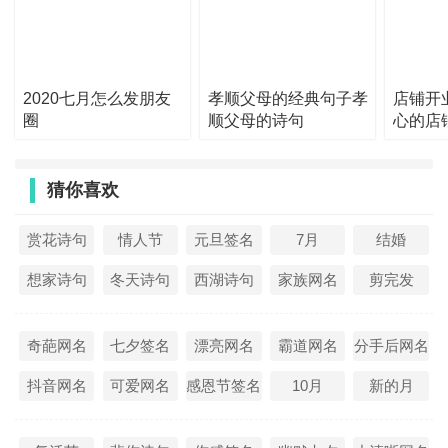
21、峰峦叠嶂，碧水如镜，青山浮水，倒影翩翩，两岸景色
犹如百里画廊。
22、坐破苔衣第几重，梦中三十六芙蓉。倾来墨渖堪持增，
2020七月怎么发朋友
孝顺父母的经典句子孝
店铺开业
恍惚难名是某峰。
圈
顺父母的诗句
心的店
23、照之有余辉，揽之不盈手。——陆机《拟明月何皎皎》
24、尖刀似的小山，挑着几缕乳白色的雾，雾霭里，隐约可
猜你喜欢
见一根细长的线。
赏花诗句
情人节
元旦签名
7月
结婚
25、唯有相思似春色，江南江北送君归。——王维《送沈子
归江东》
想家诗句
冬天诗句
西湖诗句
家族网名
剪完发
26、云里烟村雨里滩，看之如意作之难。早知不入时人眼，
多买胭脂画牡丹。
奇葩网名
七夕签名
漂亮网名
霸道网名
分手后网名
27、暮云千里乱吴峰，落叶微闻远寺钟。目尽长江秋草外，
抖音网名
可爱网名
感恩节签名
10月
新的月
美人何处采芙蓉。