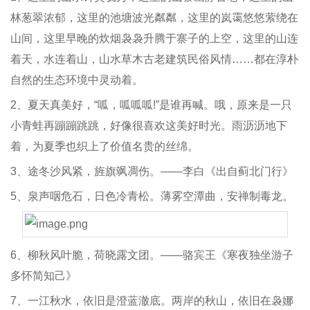
林葱翠浓郁，这里的池塘波光粼粼，这里的岚霭悠悠萦绕在
山间，这里早晚的炊烟袅袅升腾于寨子的上空，这里的山连
着天，水连着山，山水草木古老建筑民俗风情……都在淳朴
自然的生态环境中灵动着。
2、夏天真美好，“呱，呱呱呱!”是谁再喊。哦，原来是一只
小青蛙再蹦蹦跳跳，好像很喜欢这美好时光。雨沥沥地下
着，为夏季也织上了价值名贵的丝绵。
3、途冬沙风紧，旌旗飒凋伤。——李白《出自蓟北门行》
5、泉声咽危石，日色冷青松。薄雾空潭曲，安禅制毒龙。
6、柳秋风叶脆，荷晓露文团。——骆宾王《寒夜独坐游子
多怀简知己》
7、一江秋水，依旧是澄蓝澈底。两岸的秋山，依旧在袅娜