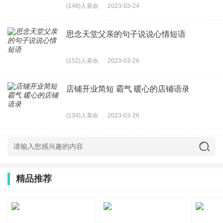
(148)人喜欢
2023-03-24
14、在山水之间，我感受到自己微小的存在，同时也发掘到
无限的创作灵感。
思念天堂父亲的句子说说心情短语
15、树才发叶初开冻，楼阁仙居最上层。不借初桃闲点缀，
(152)人喜欢
2023-03-26
春山早见气如蒸。
16、莫听穿林打叶声，何妨吟啸且徐行。——苏轼《定风波
店铺开业简短 霸气 暖心的店铺语录
•三月七日》
17、春草明年绿，王孙归不归？——白居易《赋得古原草送
(134)人喜欢
2023-03-26
别》
18、不知香积寺，数里入云峰。古木无人径，深山何处钟。
19、秋浦猿夜愁，黄山堪白头。清溪非陇水，翻作断肠流。
精品推荐
欲去不得去，薄游成久游。何年是归日，雨泪下孤舟。
20、笔墨各色洒江河，画山骑鸟唱天歌。辛劳智者功血巾，
今朝美景故英合。