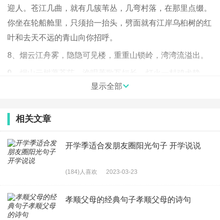
迎人。苍江几曲，就有几簇苇丛，几弯村落，在那里点缀。
你坐在轮船舱里，只须抬一抬头，劈面就有江岸乌桕树的红
叶和去天不远的青山向你招呼。
8、烟云江舟雾，隐隐可见楼，重重山锁岭，湾湾流溢出。
9、烟山云树蔼苍茫，渔唱菱歌互短长。灯火一村鸡犬静，
显示全部
越来西北近横塘。
10、骑犊归来绕葑田，角端轻挂汉编年。无人解得悠悠意，
相关文章
行过松阴懒着鞭。
11、莫笑农家腊酒浑，丰年留客足鸡豚。山重水复疑无路，
开学季适合发朋友圈阳光句子 开学说说
柳暗花明又一村。——陆游《游山西村》
12、千千石楠树，万万女贞林。山山白鹭满，涧涧白猿吟。
(184)人喜欢
2023-03-23
君莫向秋浦，猿声碎客心。
孝顺父母的经典句子孝顺父母的诗句
13、雨过石生五色，云度山余数层。时有炊烟出树，中多处
士高僧。