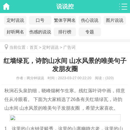
说说控
定时说说
口号
繁体字网名
伤心说说
图片说说
好听网名
伤感的说说
排行榜
专题
当前位置：
首页
>
定时说说
>
广告词
红墙绿瓦，诗韵山水间 山水风景的唯美句子
发朋友圈
作者：
两分钟说说
时间：
2023-03-27 00:22:20
阅读：
(
320)
秋涧石头泉韵细，晓峰烟树乍生寒。残红落叶诗中画，得意
任从冷眼看。 下面为大家精选了26条有关红墙绿瓦，诗韵
山水间 山水风景的唯美句子发朋友圈 ，希望大家喜欢。
1、这里的山水钟灵毓秀，这里的山寨幽静古老，这里的山