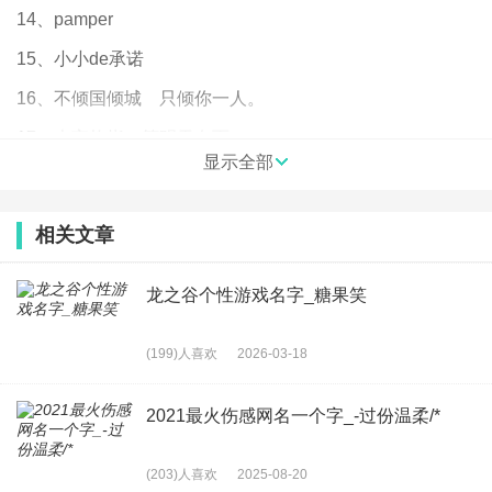
14、pamper
15、小小de承诺
16、不倾国倾城ゝ只倾你一人。
17、本宫掐指一算明天有雨
显示全部
18、倾斜ㄋ45°的淡淡微笑
19、爱是蓝色
相关文章
20、星星和司南
龙之谷个性游戏名字_糖果笑
21、多余
22、秒殺于無形
(199)人喜欢
2026-03-18
23、ず╄吃狼の血红帽
24、爱我你怕了吗#
2021最火伤感网名一个字_-过份温柔/*
25、再见，下一站
(203)人喜欢
2025-08-20