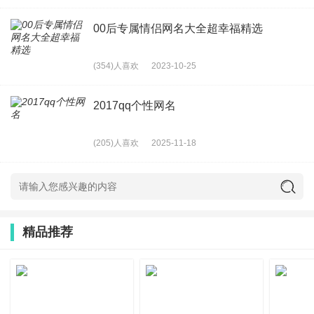
26、一身傲气败一人
27、磨灭不掉的是心口的疤痕i
00后专属情侣网名大全超幸福精选
28、﹌多想沒心沒肺的活著
(354)人喜欢
2023-10-25
29、满载前尘
30、删除、过去
2017qq个性网名
31、你要我为你好
(205)人喜欢
2025-11-18
32、秃头小宝贝
33、笑泪”
34、⊙. 轻绾青丝
35、O甜音幼稚妹>c<
精品推荐
36、苏伊伊
37、中国人是你惹不起的神
38、我没哭只是眼泪掉下来了□