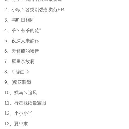
2、小籹丶各类刚强各类范ER
3、与昨日相同
4、爷丶有爷的范°
5、夜深人未静ゅ
6、天籁般的嗓音
7、屋里亲故啊
8、☾辞曲☽
9、(痴汉联盟
10、戎马↘追风
11、行星妹纸最耀眼
12、小小小丫
13、夏♡末