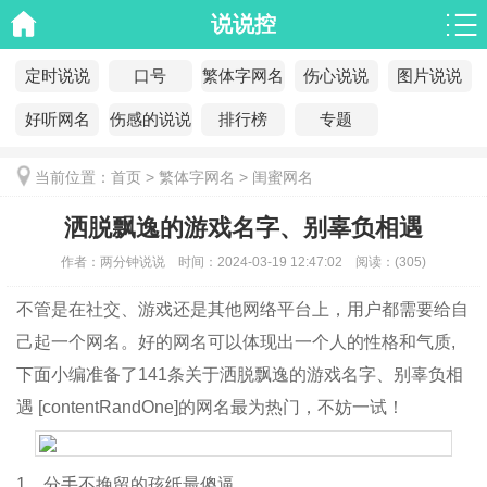
说说控
定时说说
口号
繁体字网名
伤心说说
图片说说
好听网名
伤感的说说
排行榜
专题
当前位置：
首页
>
繁体字网名
>
闺蜜网名
洒脱飘逸的游戏名字、别辜负相遇
作者：
两分钟说说
时间：
2024-03-19 12:47:02
阅读：
(
305)
不管是在社交、游戏还是其他网络平台上，用户都需要给自
己起一个网名。好的网名可以体现出一个人的性格和气质,
下面小编准备了141条关于洒脱飘逸的游戏名字、别辜负相
遇 [contentRandOne]的网名最为热门，不妨一试！
1、分手不挽留的孩纸最傻逼