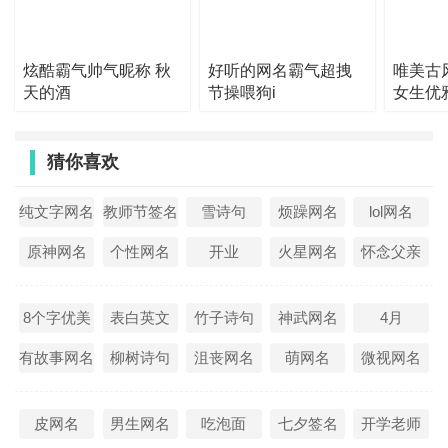
39、与你七年
40、哥是痴情范儿
炫酷霸气帅气昵称 秋
好听的网名霸气超拽
唯美古
天的酒
节操喂狗i
女生优
41、丶SuGar
空时光
42、你数星星我
猜你喜欢
43、你是我仅有的骄傲
44、▲温柔、似水
纯文字网名
教师节签名
雪诗句
烦躁网名
lol网名
45、）哈%里
原神网名
个性网名
开业
火星网名
怀念父亲
46、九十九杯二锅头
47、寂静城°
8个字优美
表白英文
竹子诗句
神武网名
4月
48、╰╯淡如尘
有故事网名
柳树诗句
沮丧网名
萌网名
微视网名
49、伱、是莪戒不掉的湮
50、惯孤独
皮网名
男生网名
吃泡面
七夕签名
开学老师