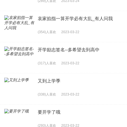
(289)人喜欢
2023-03-24
哀家掐指一算开学必有大乱_有人问我
(354)人喜欢
2023-03-22
开学励志签名--多希望去到高中
(317)人喜欢
2023-03-22
又到上学季
(338)人喜欢
2023-03-22
要开学了哦
(293)人喜欢
2023-03-22