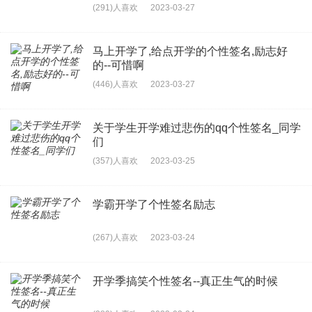
(291)人喜欢
2023-03-27
马上开学了,给点开学的个性签名,励志好
的--可惜啊
(446)人喜欢
2023-03-27
关于学生开学难过悲伤的qq个性签名_同学
们
(357)人喜欢
2023-03-25
学霸开学了个性签名励志
(267)人喜欢
2023-03-24
开学季搞笑个性签名--真正生气的时候