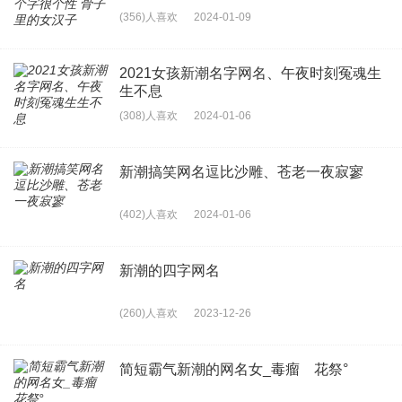
(356)人喜欢
2024-01-09
2021女孩新潮名字网名、午夜时刻冤魂生
生不息
(308)人喜欢
2024-01-06
新潮搞笑网名逗比沙雕、苍老一夜寂寥
(402)人喜欢
2024-01-06
新潮的四字网名
(260)人喜欢
2023-12-26
简短霸气新潮的网名女_毒瘤ゞ花祭°