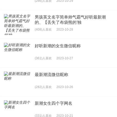
(286)人喜欢
2023-10-29
男孩英文名字简单帅气霸气好听最新潮
的、【丢失了布袋熊的'独
(408)人喜欢
2023-10-28
好听新潮的女生微信昵称
(361)人喜欢
2023-10-27
最新潮流微信昵称
(282)人喜欢
2023-10-26
新潮女生四个字网名
(331)人喜欢
2023-10-21