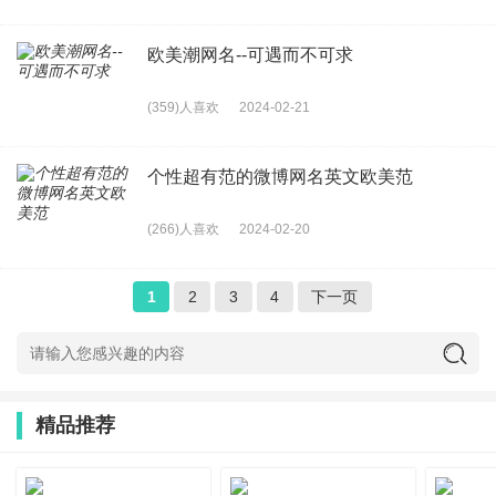
欧美潮网名--可遇而不可求
(359)人喜欢
2024-02-21
个性超有范的微博网名英文欧美范
(266)人喜欢
2024-02-20
1
2
3
4
下一页
精品推荐