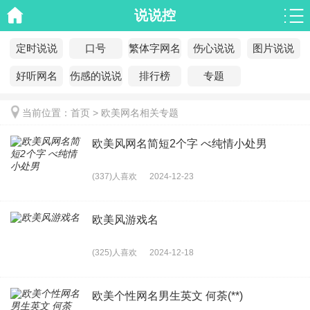
说说控
定时说说
口号
繁体字网名
伤心说说
图片说说
好听网名
伤感的说说
排行榜
专题
当前位置：
首页
>
欧美网名相关专题
欧美风网名简短2个字 べ纯情小处男
(337)人喜欢
2024-12-23
欧美风游戏名
(325)人喜欢
2024-12-18
欧美个性网名男生英文 何荼(**)