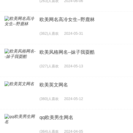
(263)人喜欢
2024-06-06
欧美网名高冷女生--野鹿林
(362)人喜欢
2024-05-31
欧美风格网名--妹子我耍酷
(327)人喜欢
2024-05-13
欧美英文网名
(360)人喜欢
2024-05-12
qq欧美男生网名
(364)人喜欢
2024-04-05