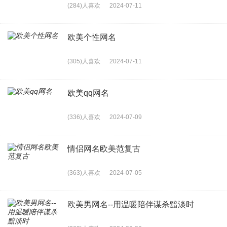
(284)人喜欢
2024-07-11
欧美个性网名
(305)人喜欢
2024-07-11
欧美qq网名
(336)人喜欢
2024-07-09
情侣网名欧美范复古
(363)人喜欢
2024-07-05
欧美男网名--用温暖陪伴谋杀黯淡时