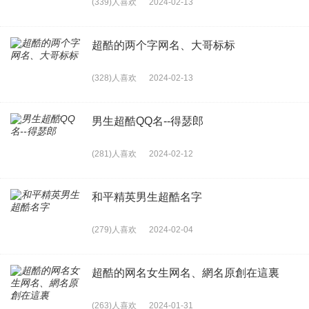
(339)人喜欢
2024-02-13
超酷的两个字网名、大哥标标
(328)人喜欢
2024-02-13
男生超酷QQ名--得瑟郎
(281)人喜欢
2024-02-12
和平精英男生超酷名字
(279)人喜欢
2024-02-04
超酷的网名女生网名、網名原創在這裏
(263)人喜欢
2024-01-31