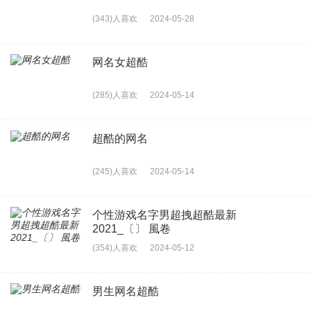
(343)人喜欢
2024-05-28
网名女超酷
(285)人喜欢
2024-05-14
超酷的网名
(245)人喜欢
2024-05-14
个性游戏名字男超拽超酷最新
2021_〔〕 風卷
(354)人喜欢
2024-05-12
男生网名超酷