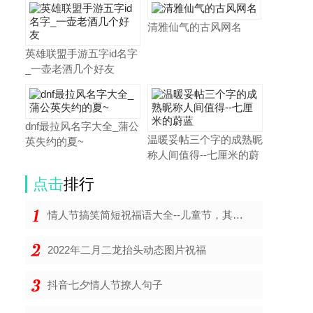
清雅仙气的古风网名
英雄联盟手游五字id名字
_一壶老酒几个好友
dnf最拉风名字大全_蒲公
温暖妥帖三个字的成熟昵
英失约的夏~
称人间值得--七厘米的蔚
点击
排行
情人节搞笑简短祝福语大全--儿童节，其实也是情人
2022年二月二龙抬头动态图片祝福
抖音七夕情人节撩人句子