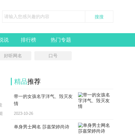
说说
排行榜
热门专题
好听网名
口号
精品
推荐
带一的女孩名字洋气、毁灭友
情
能
能
2023-10-26
单身男士网名 莎嘉荣婷尚诗