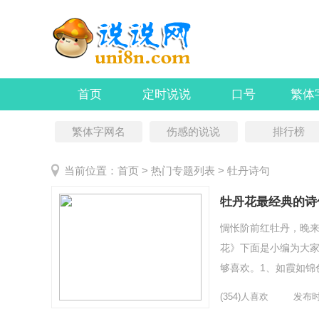
首页
定时说说
口号
繁体
繁体字网名
伤感的说说
排行榜
当前位置：
首页
> 热门专题列表 > 牡丹诗句
牡丹花最经典的诗
惆怅阶前红牡丹，晚
花》下面是小编为大家
够喜欢。1、如霞如锦
倾国，须放香苞趁禁烟.
(354)人喜欢
发布时间