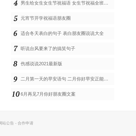
男生给女生女生节祝福语 女生节祝福全班女生的话
元宵节开学祝福语朋友圈
适合冬天表白的句子 表白朋友圈说说大全
听说台风要来了的搞笑句子
伤感说说2021最新版
二月第一天的早安语句 二月你好早安正能量说说2022
6月再见7月你好朋友圈文案
网站公告
-
合作申请