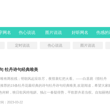
字网名
伤心说说
图片说说
好听网名
伤感的
定时说说
伤心说说
图片说说
句 牡丹诗句经典唯美
来唯有两枝残；明朝风起应吹尽，夜惜衰红把火看。——白居易《惜牡丹
推荐的19条牡丹花最经典的诗句牡丹诗句经典唯美,欢迎阅读，希望大家
色何鲜，映日欹风特地妍。独占一春疑得势，平欺群卉若当权。自知丽艳
..
：2023-03-22