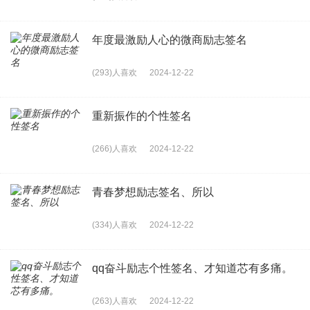
年度最激励人心的微商励志签名
(293)人喜欢
2024-12-22
重新振作的个性签名
(266)人喜欢
2024-12-22
青春梦想励志签名、所以
(334)人喜欢
2024-12-22
qq奋斗励志个性签名、才知道芯有多痛。
(263)人喜欢
2024-12-22