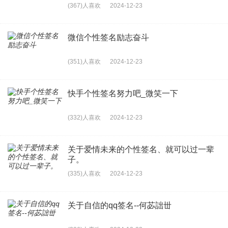
(367)人喜欢
2024-12-23
微信个性签名励志奋斗
(351)人喜欢
2024-12-23
快手个性签名努力吧_微笑一下
(332)人喜欢
2024-12-23
关于爱情未来的个性签名、就可以过一辈
子。
(335)人喜欢
2024-12-23
关于自信的qq签名--何苾詘丗