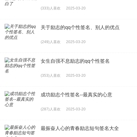
(333)人喜欢
2025-03-20
关于励志的qq个性签名、别人的优点
(249)人喜欢
2025-03-20
女生自强不息励志的qq个性签名
(353)人喜欢
2025-03-20
成功励志个性签名--最真实的心意
(287)人喜欢
2025-03-20
最振奋人心的青春励志短句签名大全