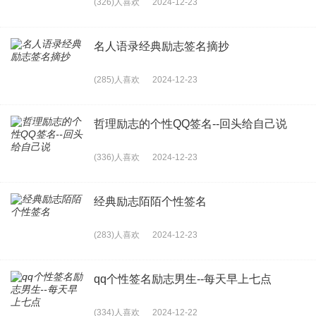
(326)人喜欢
2024-12-23
名人语录经典励志签名摘抄
(285)人喜欢
2024-12-23
哲理励志的个性QQ签名--回头给自己说
(336)人喜欢
2024-12-23
经典励志陌陌个性签名
(283)人喜欢
2024-12-23
qq个性签名励志男生--每天早上七点
(334)人喜欢
2024-12-22