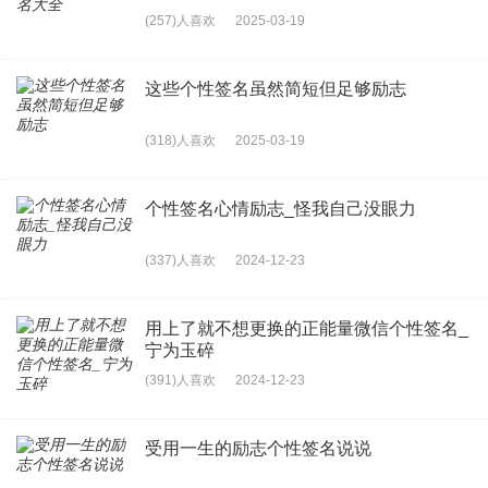
(257)人喜欢
2025-03-19
这些个性签名虽然简短但足够励志
(318)人喜欢
2025-03-19
个性签名心情励志_怪我自己没眼力
(337)人喜欢
2024-12-23
用上了就不想更换的正能量微信个性签名_
宁为玉碎
(391)人喜欢
2024-12-23
受用一生的励志个性签名说说